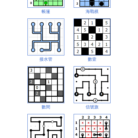
帳篷
海戰棋
接水管
數壹
數間
信號旗