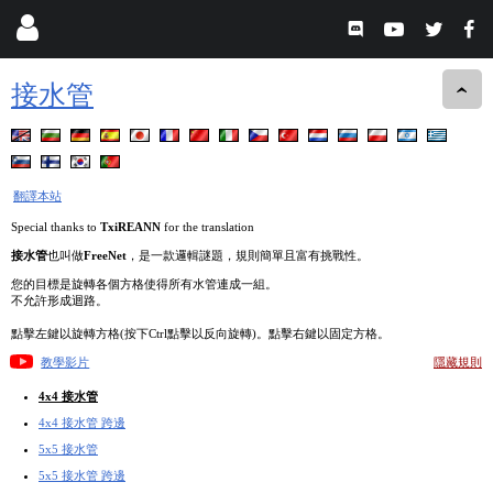
接水管
翻譯本站
Special thanks to
TxiREANN
for the translation
接水管
也叫做
FreeNet
，是一款邏輯謎題，規則簡單且富有挑戰性。
您的目標是旋轉各個方格使得所有水管連成一組。
不允許形成迴路。
點擊左鍵以旋轉方格(按下Ctrl點擊以反向旋轉)。點擊右鍵以固定方格。
教學影片
隱藏規則
4x4 接水管
4x4 接水管 跨邊
5x5 接水管
5x5 接水管 跨邊