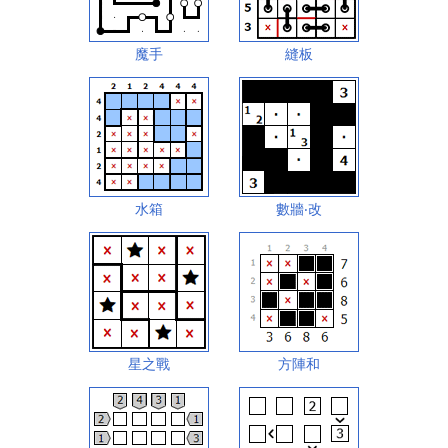
魔手
縫板
水箱
數牆‧改
星之戰
方陣和