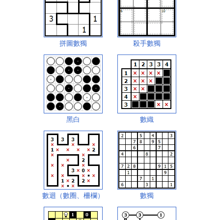
拼圖數獨
殺手數獨
黑白
數織
數迴（數圈、柵欄）
數獨