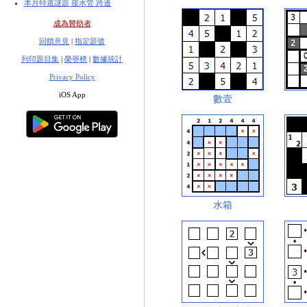
本月特選謎題 接水管 跨邊
成為贊助者
回饋意見
|
指定題號
列印題目集
|
榮譽榜
|
數據統計
Privacy Policy
iOS App
數壹
水箱