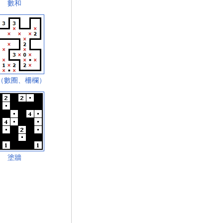
數和
（數圈、柵欄）
塗牆