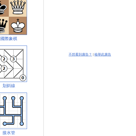
國際象棋
不想看到廣告？
|
檢舉此廣告
划斜線
接水管