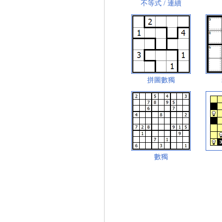
不等式 / 連續
拼圖數獨
數獨