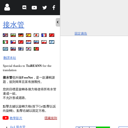
接水管
固定廣告
翻譯本站
Special thanks to
TxiREANN
for the
translation
接水管
也叫做
FreeNet
，是一款邏輯謎
題，規則簡單且富有挑戰性。
您的目標是旋轉各個方格使得所有水管
連成一組。
不允許形成迴路。
點擊左鍵以旋轉方格(按下Ctrl點擊以反
向旋轉)。點擊右鍵以固定方格。
教學影片
隱藏規則
4x4 接水管