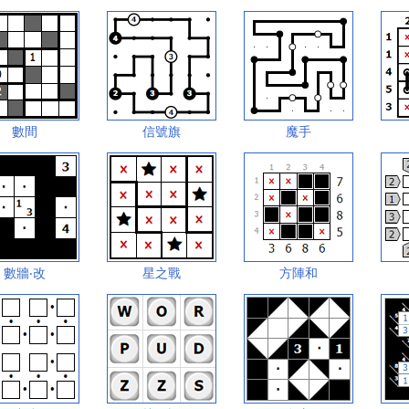
數間
信號旗
魔手
數牆‧改
星之戰
方陣和